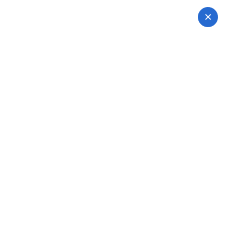
登录平台
✕
标签云列表
按标签聚合浏览相关文章
全球最大的博彩平台 - 腾讯高管离职引发股价波动幅度