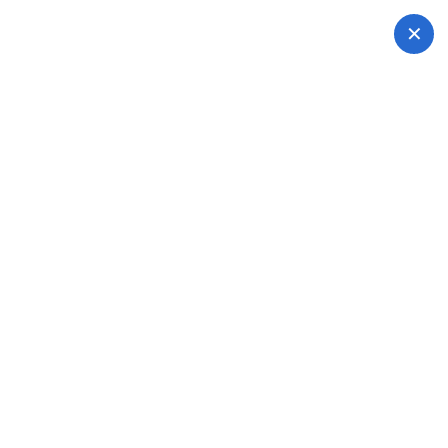
✕
台
新闻中心
联系我们
登录平台