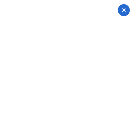
✕
台
新闻中心
联系我们
登录平台
演技
全球最大的博彩平台
专业 · 信赖 · 安全
立即注册